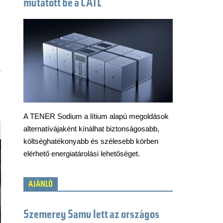
mutatott be a CATL
a
A TENER Sodium a lítium alapú megoldások
alternatívájaként kínálhat biztonságosabb,
költséghatékonyabb és szélesebb körben
elérhető energiatárolási lehetőséget.
AJÁNLÓ
Szemerey Samu lett az országos