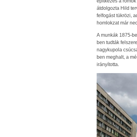
építkezés a romok e
átdolgozta Hild ter
felfogást tükrözi,
homlokzat már neo
A munkák 1875-ben 
ben tudták felszere
nagykupola csúcsá
ben meghalt, a még
irányította.