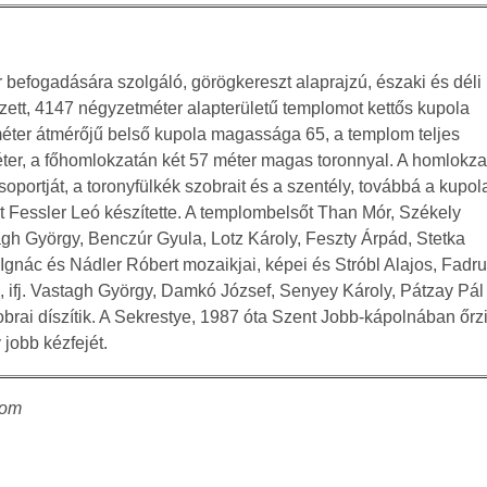
 befogadására szolgáló, görögkereszt alaprajzú, északi és déli
zett, 4147 négyzetméter alapterületű templomot kettős kupola
éter átmérőjű belső kupola magassága 65, a templom teljes
r, a főhomlokzatán két 57 méter magas toronnyal. A homlokza
portját, a toronyfülkék szobrait és a szentély, továbbá a kupol
t Fessler Leó készítette. A templombelsőt Than Mór, Székely
tagh György, Benczúr Gyula, Lotz Károly, Feszty Árpád, Stetka
Ignác és Nádler Róbert mozaikjai, képei és Stróbl Alajos, Fadr
 ifj. Vastagh György, Damkó József, Senyey Károly, Pátzay Pál
brai díszítik. A Sekrestye, 1987 óta Szent Jobb-kápolnában őrz
 jobb kézfejét.
com