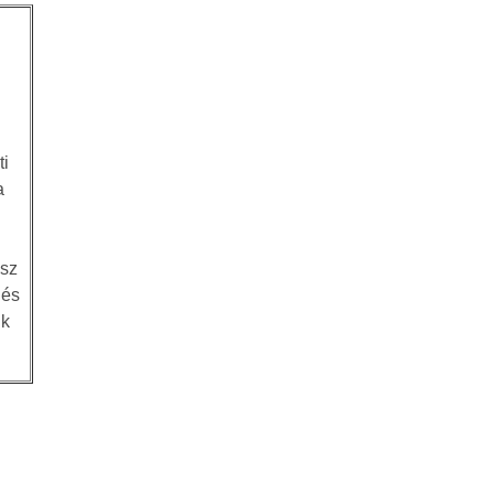
ti
a
usz
 és
ik