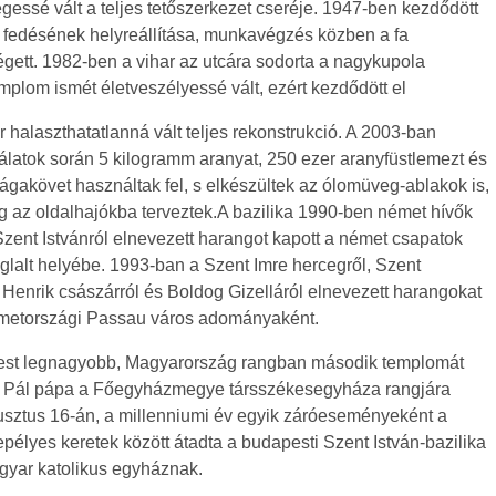
égessé vált a teljes tetőszerkezet cseréje. 1947-ben kezdődött
fedésének helyreállítása, munkavégzés közben a fa
 égett. 1982-ben a vihar az utcára sodorta a nagykupola
mplom ismét életveszélyessé vált, ezért kezdődött el
halaszthatatlanná vált teljes rekonstrukció. A 2003-ban
álatok során 5 kilogramm aranyat, 250 ezer aranyfüstlemezt és
ágakövet használtak fel, s elkészültek az ólomüveg-ablakok is,
g az oldalhajókba terveztek.A bazilika 1990-ben német hívők
zent Istvánról elnevezett harangot kapott a német csapatok
oglalt helyébe. 1993-ban a Szent Imre hercegről, Szent
 Henrik császárról és Boldog Gizelláról elnevezett harangokat
németországi Passau város adományaként.
pest legnagyobb, Magyarország rangban második templomát
s Pál pápa a Főegyházmegye társszékesegyháza rangjára
usztus 16-án, a millenniumi év egyik záróeseményeként a
élyes keretek között átadta a budapesti Szent István-bazilika
gyar katolikus egyháznak.