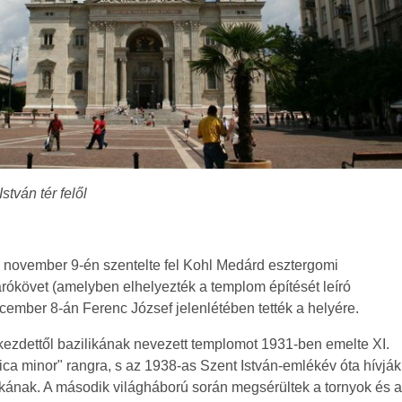
stván tér felől
 november 9-én szentelte fel Kohl Medárd esztergomi
rókövet (amelyben elhelyezték a templom építését leíró
ember 8-án Ferenc József jelenlétében tették a helyére.
 kezdettől bazilikának nevezett templomot 1931-ben emelte XI.
ica minor" rangra, s az 1938-as Szent István-emlékév óta hívják
ikának. A második világháború során megsérültek a tornyok és 