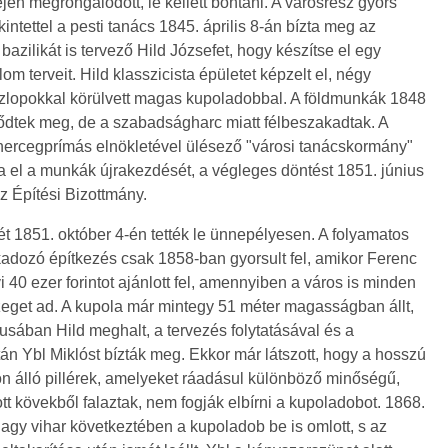
én megrongálódott, le kellett bontani. A városrész gyors
kintettel a pesti tanács 1845. április 8-án bízta meg az
bazilikát is tervező Hild Józsefet, hogy készítse el egy
om terveit. Hild klasszicista épületet képzelt el, négy
szlopokkal körülvett magas kupoladobbal. A földmunkák 1848
ődtek meg, de a szabadságharc miatt félbeszakadtak. A
hercegprímás elnökletével ülésező "városi tanácskormány"
 el a munkák újrakezdését, a végleges döntést 1851. június
z Építési Bizottmány.
ét 1851. október 4-én tették le ünnepélyesen. A folyamatos
adozó építkezés csak 1858-ban gyorsult fel, amikor Ferenc
 40 ezer forintot ajánlott fel, amennyiben a város is minden
eget ad. A kupola már mintegy 51 méter magasságban állt,
sában Hild meghalt, a tervezés folytatásával és a
n Ybl Miklóst bízták meg. Ekkor már látszott, hogy a hosszú
n álló pillérek, amelyeket ráadásul különböző minőségű,
 kövekből falaztak, nem fogják elbírni a kupoladobot. 1868.
agy vihar következtében a kupoladob be is omlott, s az