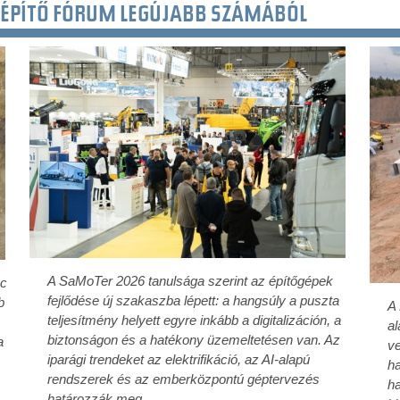
ÉPÍTŐ FÓRUM LEGÚJABB SZÁMÁBÓL
A SaMoTer 2026 tanulsága szerint az építőgépek
ac
fejlődése új szakaszba lépett: a hangsúly a puszta
b
A
teljesítmény helyett egyre inkább a digitalizáción, a
al
biztonságon és a hatékony üzemeltetésen van. Az
a
ve
iparági trendeket az elektrifikáció, az AI-alapú
ha
rendszerek és az emberközpontú géptervezés
ha
határozzák meg.