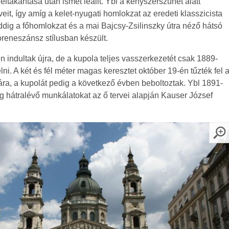
ltakarítása után ismét leállt. Ybl a kényszerszünet alatt
veit, így amíg a kelet-nyugati homlokzat az eredeti klasszicista
 addig a főhomlokzat és a mai Bajcsy-Zsilinszky útra néző hátsó
reneszánsz stílusban készült.
indultak újra, de a kupola teljes vasszerkezetét csak 1889-
lni. A két és fél méter magas keresztet október 19-én tűzték fel 
ra, a kupolát pedig a következő évben beboltoztak. Ybl 1891-
 hátralévő munkálatokat az ő tervei alapján Kauser József