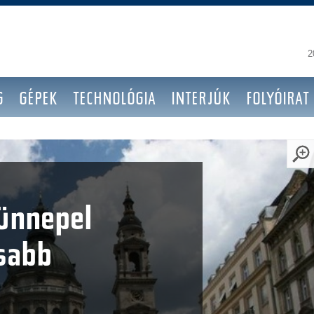
2
G
GÉPEK
TECHNOLÓGIA
INTERJÚK
FOLYÓIRAT
 ünnepel
sabb