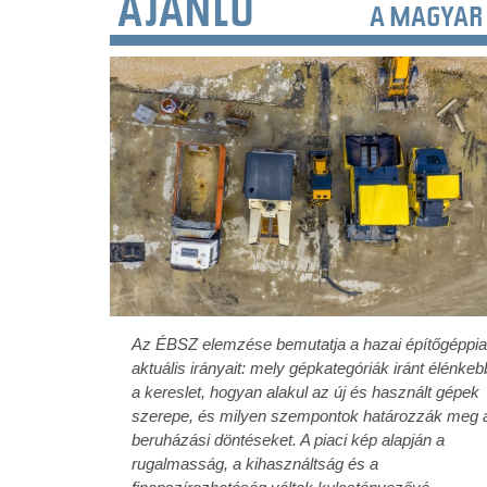
AJÁNLÓ
A MAGYAR 
Az ÉBSZ elemzése bemutatja a hazai építőgéppi
aktuális irányait: mely gépkategóriák iránt élénkeb
a kereslet, hogyan alakul az új és használt gépek
szerepe, és milyen szempontok határozzák meg 
beruházási döntéseket. A piaci kép alapján a
rugalmasság, a kihasználtság és a