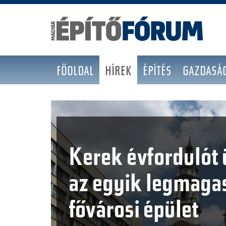
FŐOLDAL
HÍREK
ÉPÍTÉS
GAZDASÁ
Kerek évfordulót
az egyik legmaga
fővárosi épület