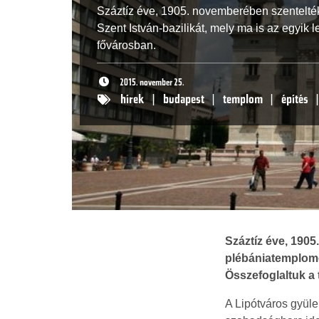
Száztíz éve, 1905. novemberében szentelté
Szent István-bazilikát, mely ma is az egyik
fővárosban.
2015. november 25.
hírek
|
budapest
|
templom
|
építés
Száztíz éve, 1905
plébániatemplomot
Összefoglaltuk a 
A Lipótváros gyüle