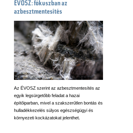
ÉVOSZ: fókuszban az
azbesztmentesítés
Az ÉVOSZ szerint az azbesztmentesítés az
egyik legsürgetőbb feladat a hazai
építőiparban, mivel a szakszerűtlen bontás és
hulladékkezelés súlyos egészségügyi és
környezeti kockázatokat jelenthet.