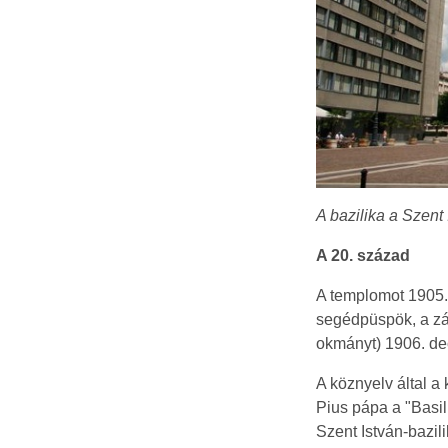
A bazilika a Szent I
A 20. század
A templomot 1905.
segédpüspök, a zá
okmányt) 1906. dec
A köznyelv által a
Pius pápa a "Basil
Szent István-bazil