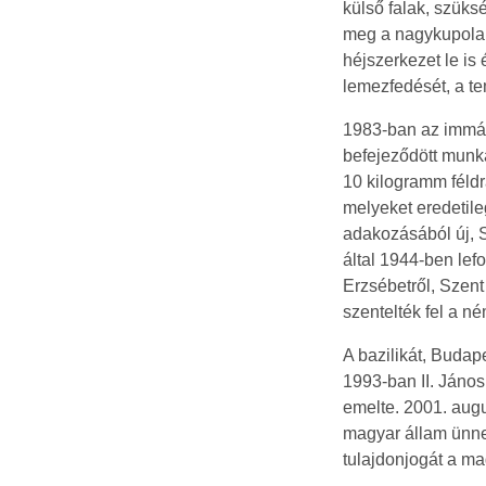
külső falak, szüks
meg a nagykupola 
héjszerkezet le is
lemezfedését, a te
1983-ban az immár 
befejeződött munk
10 kilogramm féldr
melyeket eredetile
adakozásából új, S
által 1944-ben lef
Erzsébetről, Szent
szentelték fel a 
A bazilikát, Buda
1993-ban II. Jáno
emelte. 2001. aug
magyar állam ünnep
tulajdonjogát a ma