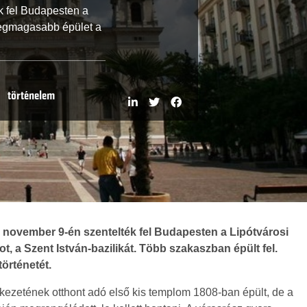
k fel Budapesten a
 legmagasabb épület a
|
történelem
. november 9-én szentelték fel Budapesten a Lipótvárosi
, a Szent István-bazilikát. Több szakaszban épült fel.
történetét.
kezetének otthont adó első kis templom 1808-ban épült, de a