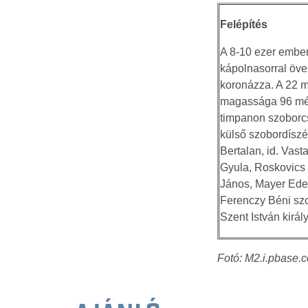
Felépítés
A 8-10 ezer ember
kápolnasorral öve
koronázza. A 22 m
magassága 96 méte
timpanon szoborcso
külső szobordíszé
Bertalan, id. Vas
Gyula, Roskovics 
János, Mayer Ede,
Ferenczy Béni szo
Szent István király
Fotó: M2.i.pbase.