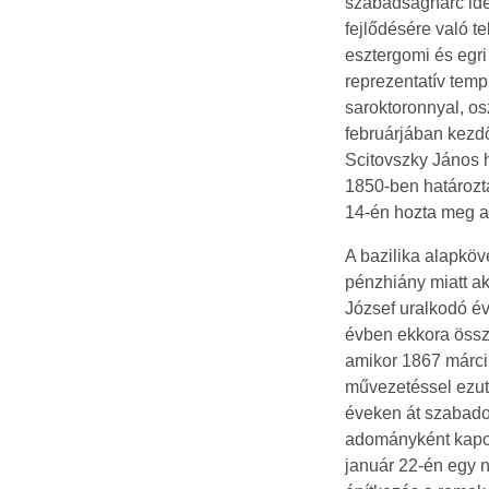
szabadságharc idej
fejlődésére való te
esztergomi és egri 
reprezentatív templ
saroktoronnyal, o
februárjában kezd
Scitovszky János 
1850-ben határozta
14-én hozta meg a
A bazilika alapköv
pénzhiány miatt ak
József uralkodó évi
évben ekkora össz
amikor 1867 márciu
művezetéssel ezutá
éveken át szabado
adományként kapott
január 22-én egy n