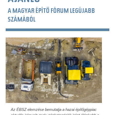
A MAGYAR ÉPÍTŐ FÓRUM LEGÚJABB
SZÁMÁBÓL
Az ÉBSZ elemzése bemutatja a hazai építőgéppiac