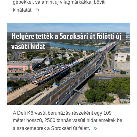
gépekkel, valamint új világmárkákkal bővíti
»
kínálatát.
Helyére tették a Soroksári út fölötti új
vasúti hidat
A Déli Körvasút beruházás részeként egy 109
méter hosszú, 2500 tonnás vasúti hidat emeltek be
»
a szakemebrek a Soroksári út felett.