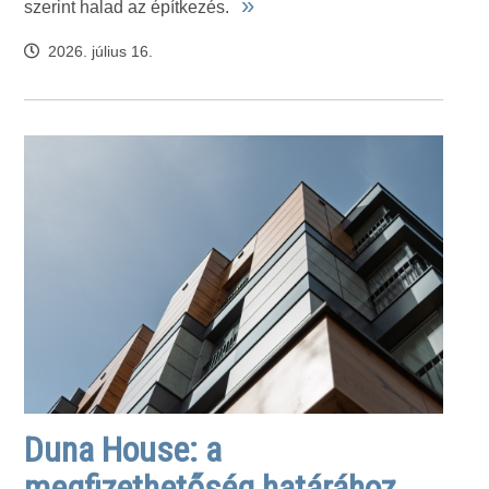
»
szerint halad az építkezés.
2026. július 16.
Duna House: a
megfizethetőség határához