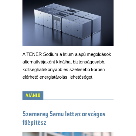
A TENER Sodium a lítium alapú megoldások
alternatívájaként kínálhat biztonságosabb,
költséghatékonyabb és szélesebb körben
elérhető energiatárolási lehetőséget.
AJÁNLÓ
Szemerey Samu lett az országos
főépítész