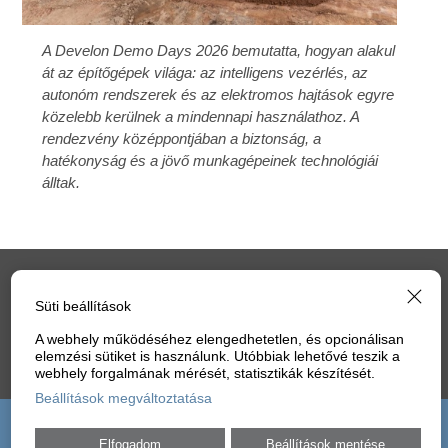
A Develon Demo Days 2026 bemutatta, hogyan alakul
át az építőgépek világa: az intelligens vezérlés, az
autonóm rendszerek és az elektromos hajtások egyre
közelebb kerülnek a mindennapi használathoz. A
rendezvény középpontjában a biztonság, a
hatékonyság és a jövő munkagépeinek technológiái
álltak.
IMPRESSZUM
ELŐFIZETÉS
MÉDIAAJÁNLAT
Süti beállítások
ADATVÉDELEM
HOZZÁSZÓLÁSI SZABÁLYZAT
SÜTI
A webhely működéséhez elengedhetetlen, és opcionálisan
elemzési sütiket is használunk. Utóbbiak lehetővé teszik a
webhely forgalmának mérését, statisztikák készítését.
BEÁLLÍTÁSOK
Beállítások megváltoztatása
Elfogadom
Beállítások mentése