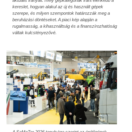
aktuális irányait: mely gépkategóriák iránt élénkebb a
kereslet, hogyan alakul az új és használt gépek
szerepe, és milyen szempontok határozzák meg a
beruházási döntéseket. A piaci kép alapján a
rugalmasság, a kihasználtság és a finanszírozhatóság
váltak kulcstényezővé.
A SaMoTer 2026 tanulsága szerint az építőgépek