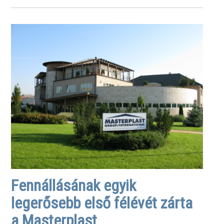
Fennállásának egyik
legerősebb első félévét zárta
a Masterplast