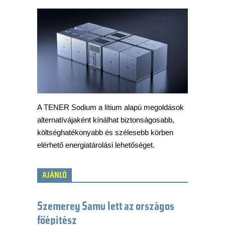
A TENER Sodium a lítium alapú megoldások
alternatívájaként kínálhat biztonságosabb,
költséghatékonyabb és szélesebb körben
elérhető energiatárolási lehetőséget.
AJÁNLÓ
Szemerey Samu lett az országos
főépítész