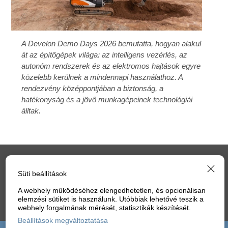
A Develon Demo Days 2026 bemutatta, hogyan alakul
át az építőgépek világa: az intelligens vezérlés, az
autonóm rendszerek és az elektromos hajtások egyre
közelebb kerülnek a mindennapi használathoz. A
rendezvény középpontjában a biztonság, a
hatékonyság és a jövő munkagépeinek technológiái
álltak.
IMPRESSZUM
ELŐFIZETÉS
MÉDIAAJÁNLAT
Süti beállítások
ADATVÉDELEM
HOZZÁSZÓLÁSI SZABÁLYZAT
SÜTI
A webhely működéséhez elengedhetetlen, és opcionálisan
elemzési sütiket is használunk. Utóbbiak lehetővé teszik a
webhely forgalmának mérését, statisztikák készítését.
BEÁLLÍTÁSOK
Beállítások megváltoztatása