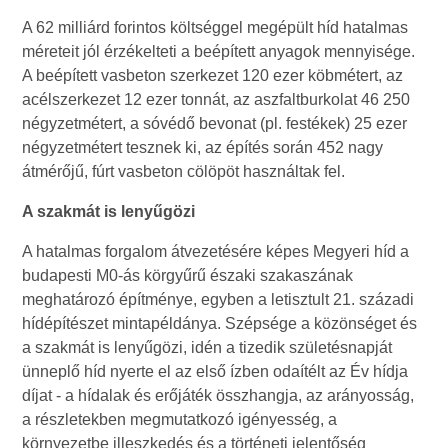
A 62 milliárd forintos költséggel megépült híd hatalmas
méreteit jól érzékelteti a beépített anyagok mennyisége.
A beépített vasbeton szerkezet 120 ezer köbmétert, az
acélszerkezet 12 ezer tonnát, az aszfaltburkolat 46 250
négyzetmétert, a sóvédő bevonat (pl. festékek) 25 ezer
négyzetmétert tesznek ki, az építés során 452 nagy
átmérőjű, fúrt vasbeton cölöpöt használtak fel.
A szakmát is lenyűgözi
A hatalmas forgalom átvezetésére képes Megyeri híd a
budapesti M0-ás körgyűrű északi szakaszának
meghatározó építménye, egyben a letisztult 21. századi
hídépítészet mintapéldánya. Szépsége a közönséget és
a szakmát is lenyűgözi, idén a tizedik születésnapját
ünneplő híd nyerte el az első ízben odaítélt az Év hídja
díjat - a hídalak és erőjáték összhangja, az arányosság,
a részletekben megmutatkozó igényesség, a
környezetbe illeszkedés és a történeti jelentőség