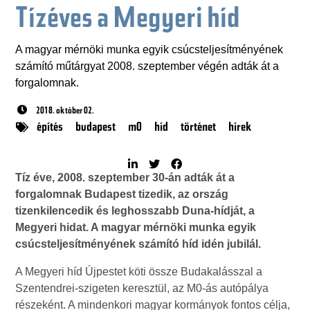
Tízéves a Megyeri híd
A magyar mérnöki munka egyik csúcsteljesítményének
számító műtárgyat 2008. szeptember végén adták át a
forgalomnak.
2018. október 02.
építés
budapest
m0
híd
történet
hírek
Tíz éve, 2008. szeptember 30-án adták át a
forgalomnak Budapest tizedik, az ország
tizenkilencedik és leghosszabb Duna-hídját, a
Megyeri hidat. A magyar mérnöki munka egyik
csúcsteljesítményének számító híd idén jubilál.
A Megyeri híd Újpestet köti össze Budakalásszal a
Szentendrei-szigeten keresztül, az M0-ás autópálya
részeként. A mindenkori magyar kormányok fontos célja,