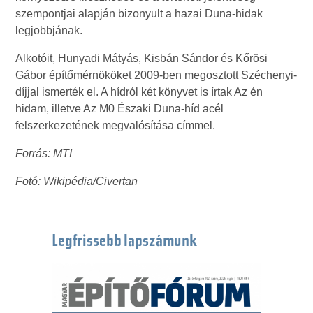
szempontjai alapján bizonyult a hazai Duna-hidak
legjobbjának.
Alkotóit, Hunyadi Mátyás, Kisbán Sándor és Kőrösi
Gábor építőmérnököket 2009-ben megosztott Széchenyi-
díjjal ismerték el. A hídról két könyvet is írtak Az én
hidam, illetve Az M0 Északi Duna-híd acél
felszerkezetének megvalósítása címmel.
Forrás: MTI
Fotó: Wikipédia/Civertan
Legfrissebb lapszámunk