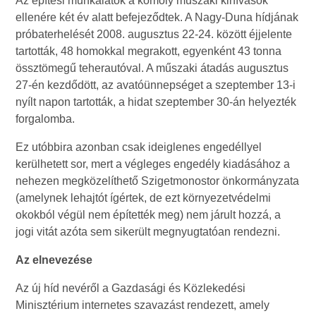
Az építési munkálatok a komoly műszaki kihívások
ellenére két év alatt befejeződtek. A Nagy-Duna hídjának
próbaterhelését 2008. augusztus 22-24. között éjjelente
tartották, 48 homokkal megrakott, egyenként 43 tonna
össztömegű teherautóval. A műszaki átadás augusztus
27-én kezdődött, az avatóünnepséget a szeptember 13-i
nyílt napon tartották, a hidat szeptember 30-án helyezték
forgalomba.
Ez utóbbira azonban csak ideiglenes engedéllyel
kerülhetett sor, mert a végleges engedély kiadásához a
nehezen megközelíthető Szigetmonostor önkormányzata
(amelynek lehajtót ígértek, de ezt környezetvédelmi
okokból végül nem építették meg) nem járult hozzá, a
jogi vitát azóta sem sikerült megnyugtatóan rendezni.
Az elnevezése
Az új híd nevéről a Gazdasági és Közlekedési
Minisztérium internetes szavazást rendezett, amely