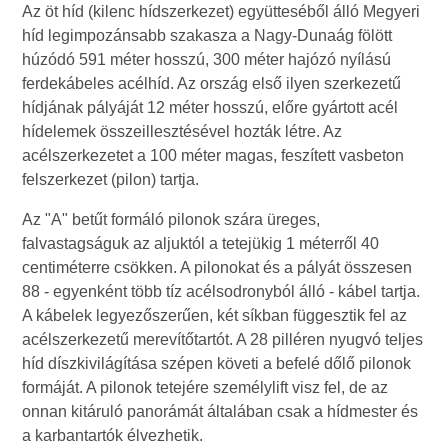
Az öt híd (kilenc hídszerkezet) együtteséből álló Megyeri
híd legimpozánsabb szakasza a Nagy-Dunaág fölött
húzódó 591 méter hosszú, 300 méter hajózó nyílású
ferdekábeles acélhíd. Az ország első ilyen szerkezetű
hídjának pályáját 12 méter hosszú, előre gyártott acél
hídelemek összeillesztésével hozták létre. Az
acélszerkezetet a 100 méter magas, feszített vasbeton
felszerkezet (pilon) tartja.
Az "A" betűt formáló pilonok szára üreges,
falvastagságuk az aljuktól a tetejükig 1 méterről 40
centiméterre csökken. A pilonokat és a pályát összesen
88 - egyenként több tíz acélsodronyból álló - kábel tartja.
A kábelek legyezőszerűen, két síkban függesztik fel az
acélszerkezetű merevítőtartót. A 28 pilléren nyugvó teljes
híd díszkivilágítása szépen követi a befelé dőlő pilonok
formáját. A pilonok tetejére személylift visz fel, de az
onnan kitáruló panorámát általában csak a hídmester és
a karbantartók élvezhetik.