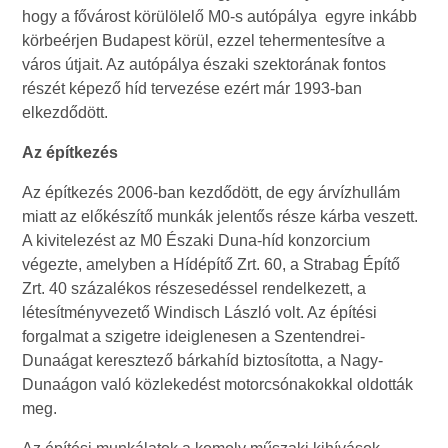
hogy a fővárost körülölelő M0-s autópálya egyre inkább
körbeérjen Budapest körül, ezzel tehermentesítve a
város útjait. Az autópálya északi szektorának fontos
részét képező híd tervezése ezért már 1993-ban
elkezdődött.
Az építkezés
Az építkezés 2006-ban kezdődött, de egy árvízhullám
miatt az előkészítő munkák jelentős része kárba veszett.
A kivitelezést az M0 Északi Duna-híd konzorcium
végezte, amelyben a Hídépítő Zrt. 60, a Strabag Építő
Zrt. 40 százalékos részesedéssel rendelkezett, a
létesítményvezető Windisch László volt. Az építési
forgalmat a szigetre ideiglenesen a Szentendrei-
Dunaágat keresztező bárkahíd biztosította, a Nagy-
Dunaágon való közlekedést motorcsónakokkal oldották
meg.