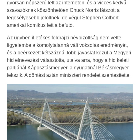
gyorsan népszerű lett az interneten, és a vicces kedvű
szavazóknak köszönhetően Chuck Norris látszott a
legesélyesebb jelöltnek, de végül Stephen Colbert
amerikai komikus lett a befutó.
Az ügyben illetékes földrajzi névbizottság nem vette
figyelembe a komolytalanná vált voksolás eredményét,
és a beérkezett kétszáznál több javaslat közül a Megyeri
híd elnevezést választotta, utalva arra, hogy a híd keleti
partjánál Káposztásmegyer, a nyugatinál Békásmegyer
fekszik. A döntést aztán miniszteri rendelet szentesítette.