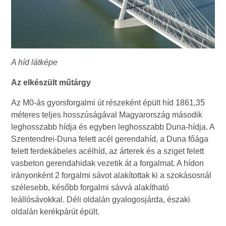
A híd látképe
Az elkészült műtárgy
Az M0-ás gyorsforgalmi út részeként épült híd 1861,35
méteres teljes hosszúságával Magyarország második
leghosszabb hídja és egyben leghosszabb Duna-hídja. A
Szentendrei-Duna felett acél gerendahíd, a Duna főága
felett ferdekábeles acélhíd, az árterek és a sziget felett
vasbeton gerendahidak vezetik át a forgalmat. A hídon
irányonként 2 forgalmi sávot alakítottak ki a szokásosnál
szélesebb, később forgalmi sávvá alakítható
leállósávokkal. Déli oldalán gyalogosjárda, északi
oldalán kerékpárút épült.