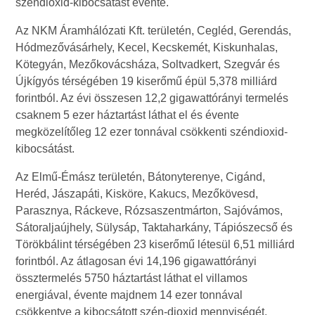
széndioxid-kibocsátást évente.
Az NKM Áramhálózati Kft. területén, Cegléd, Gerendás,
Hódmezővásárhely, Kecel, Kecskemét, Kiskunhalas,
Kötegyán, Mezőkovácsháza, Soltvadkert, Szegvár és
Újkígyós térségében 19 kiserőmű épül 5,378 milliárd
forintból. Az évi összesen 12,2 gigawattórányi termelés
csaknem 5 ezer háztartást láthat el és évente
megközelítőleg 12 ezer tonnával csökkenti széndioxid-
kibocsátást.
Az Elmű-Émász területén, Bátonyterenye, Cigánd,
Heréd, Jászapáti, Kisköre, Kakucs, Mezőkövesd,
Parasznya, Ráckeve, Rózsaszentmárton, Sajóvámos,
Sátoraljaújhely, Sülysáp, Taktaharkány, Tápiószecső és
Törökbálint térségében 23 kiserőmű létesül 6,51 milliárd
forintból. Az átlagosan évi 14,196 gigawattórányi
össztermelés 5750 háztartást láthat el villamos
energiával, évente majdnem 14 ezer tonnával
csökkentve a kibocsátott szén-dioxid mennyiségét.