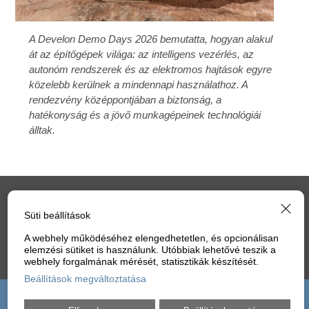
A Develon Demo Days 2026 bemutatta, hogyan alakul
át az építőgépek világa: az intelligens vezérlés, az
autonóm rendszerek és az elektromos hajtások egyre
közelebb kerülnek a mindennapi használathoz. A
rendezvény középpontjában a biztonság, a
hatékonyság és a jövő munkagépeinek technológiái
álltak.
IMPRESSZUM
ELŐFIZETÉS
MÉDIAAJÁNLAT
Süti beállítások
ADATVÉDELEM
HOZZÁSZÓLÁSI SZABÁLYZAT
SÜTI
A webhely működéséhez elengedhetetlen, és opcionálisan
elemzési sütiket is használunk. Utóbbiak lehetővé teszik a
webhely forgalmának mérését, statisztikák készítését.
BEÁLLÍTÁSOK
Beállítások megváltoztatása