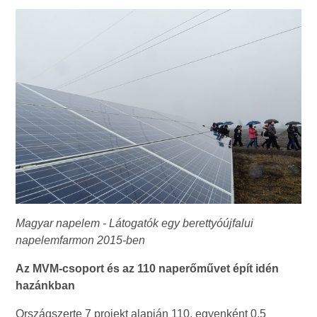
Magyar napelem - Látogatók egy berettyóújfalui
napelemfarmon 2015-ben
Az MVM-csoport és az 110 naperőművet épít idén
hazánkban
Országszerte 7 projekt alapján 110, egyenként 0,5