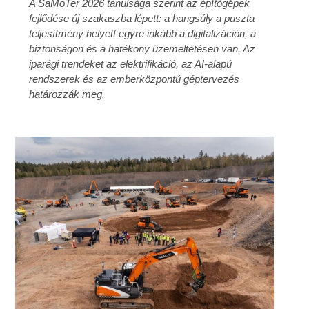
A SaMoTer 2026 tanulsága szerint az építőgépek
fejlődése új szakaszba lépett: a hangsúly a puszta
teljesítmény helyett egyre inkább a digitalizáción, a
biztonságon és a hatékony üzemeltetésen van. Az
iparági trendeket az elektrifikáció, az AI-alapú
rendszerek és az emberközpontú géptervezés
határozzák meg.