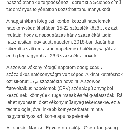
használatának elterjedéséhez - derült ki a Science című
tudományos folyóiratban közzétett tanulmányukból.
A napjainkban főleg szilikonból készült napelemek
hatékonysága általában 15-22 százalék közötti, ez azt
mutatja, hogy a napsugárzás hány százalékát tudja
hasznosítani egy adott napelem. 2016-ban Japánban
sikerült a szilikon alapú napelemek hatékonyságát az
eddig legnagyobbra, 26,6 százalékra növelni.
A szerves vékony rétegű napelem eddig csak 7
százalékos hatékonyságra volt képes. A kínai kutatóknak
ezt sikerült 17,3 százalékra növelni. A szerves
fotovoltaikus napelemek (OPV) szénalapú anyagból
készülnek, könnyűek, rugalmasak és félig-átlátszóak. Rá
lehet nyomtatni őket vékony műanyag tekercsekre, ez a
technológia jóval inkább környezetbarát, mint a
hagyományos szilikon-alapú napelemek.
A tiencsini Nankaji Egyetem kutatója, Csen Jong-seng