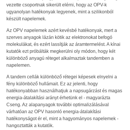
vezette csoportnak sikerült elérni, hogy az OPV-k
ugyanolyan hatékonyak legyenek, mint a szilikonból
készült napelemek.
Az OPV napelemek azért kevésbé hatékonyak, mert a
szerves anyagok lázán kötik az elektronokat befogó
molekulákat, és ezért lassítják az áramtermelést. A kínai
kutatók ezt próbálták megkerülni oly módon, hogy két
különböző anyagú réteget alkalmaztak tandemben a
napelemen.
A tandem cellák különböző rétegei képesek elnyelni a
fény különböző hullámait. Ez az jelenti, hogy
hatékonyabban használhatjuk a napsugárzást és magas
energia-átalakítási arányt érhetünk el - magyarázta
Cseng. Az alapanyagok további optimalizálásával
várhatóan az OPV hasonló energia-átalakítási
hatékonyságot ér el, mint a hagyományos napelemek -
hangoztatták a kutatók.