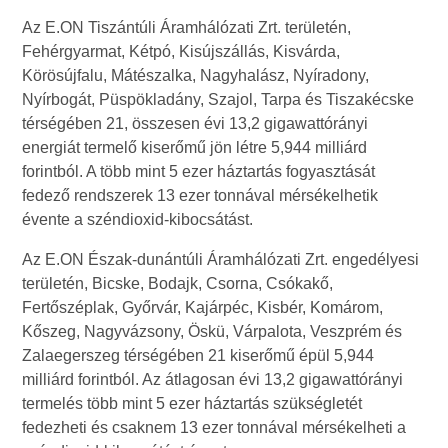
Az E.ON Tiszántúli Áramhálózati Zrt. területén,
Fehérgyarmat, Kétpó, Kisújszállás, Kisvárda,
Körösújfalu, Mátészalka, Nagyhalász, Nyíradony,
Nyírbogát, Püspökladány, Szajol, Tarpa és Tiszakécske
térségében 21, összesen évi 13,2 gigawattórányi
energiát termelő kiserőmű jön létre 5,944 milliárd
forintból. A több mint 5 ezer háztartás fogyasztását
fedező rendszerek 13 ezer tonnával mérsékelhetik
évente a széndioxid-kibocsátást.
Az E.ON Észak-dunántúli Áramhálózati Zrt. engedélyesi
területén, Bicske, Bodajk, Csorna, Csókakő,
Fertőszéplak, Győrvár, Kajárpéc, Kisbér, Komárom,
Kőszeg, Nagyvázsony, Öskü, Várpalota, Veszprém és
Zalaegerszeg térségében 21 kiserőmű épül 5,944
milliárd forintból. Az átlagosan évi 13,2 gigawattórányi
termelés több mint 5 ezer háztartás szükségletét
fedezheti és csaknem 13 ezer tonnával mérsékelheti a