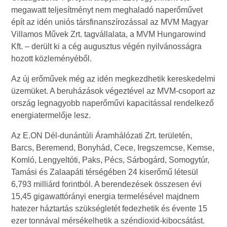
megawatt teljesítményt nem meghaladó naperőművet
épít az idén uniós társfinanszírozással az MVM Magyar
Villamos Művek Zrt. tagvállalata, a MVM Hungarowind
Kft. – derült ki a cég augusztus végén nyilvánosságra
hozott közleményéből.
Az új erőművek még az idén megkezdhetik kereskedelmi
üzemüket. A beruházások végeztével az MVM-csoport az
ország legnagyobb naperőművi kapacitással rendelkező
energiatermelője lesz.
Az E.ON Dél-dunántúli Áramhálózati Zrt. területén,
Barcs, Beremend, Bonyhád, Cece, Iregszemcse, Kemse,
Komló, Lengyeltóti, Paks, Pécs, Sárbogárd, Somogytúr,
Tamási és Zalaapáti térségében 24 kiserőmű létesül
6,793 milliárd forintból. A berendezések összesen évi
15,45 gigawattórányi energia termelésével majdnem
hatezer háztartás szükségletét fedezhetik és évente 15
ezer tonnával mérsékelhetik a széndioxid-kibocsátást.