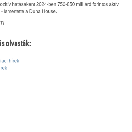
pozitív hatásaként 2024-ben 750-850 milliárd forintos aktív
 - ismertette a Duna House.
TI
is olvasták:
iaci hírek
írek