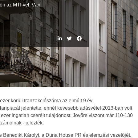
ön az MTI-vel. Van
ezer körüli tranzakciószáma az elmúlt 9 év
anpiacát jelentette, ennél kevesebb adásvétel 2013-ban volt
8 ezer ingatlan cserélt tulajdonost. Jövőre viszont már 110-130
számolnak - jelezték.
e Benedikt Károlyt, a Duna House PR és elemzési vezetőjét,