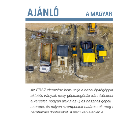
AJÁNLÓ
A MAGYAR 
Az ÉBSZ elemzése bemutatja a hazai építőgéppi
aktuális irányait: mely gépkategóriák iránt élénkeb
a kereslet, hogyan alakul az új és használt gépek
szerepe, és milyen szempontok határozzák meg 
beruházási döntéseket. A piaci kép alapján a