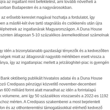
jra az ingatlant mint befektetést, ami tovább növelheti a
ősorban Budapesten és a nagyvárosokban.
 az erősebb kereslet magával hozhatja a fordulatot, így
en a másfél-két éve tartó stagnálás és csökkenés után újra
léphetnek az ingatlanárak Magyarországon. A Duna House
szinten átlagosan 5-10 százalékos áremelkedéssel számolnak
hogy idén a bizonytalanabb gazdasági tényezők és a kedvezőtlen
etőségek miatt az átlagosnál nagyobb mértékben esett vissza a
ránya, így az ingatlanpiac mellett a jelzáloghitel-piac is gyengén
Bank októberig publikált hivatalos adatai és a Duna House
tozó Credipass pénzügyi közvetítő november-decemberi
n 600 milliárd forint alatt maradhat az idén a forintalapú
lek volumene, ami így 50 százalékos visszaesés a 2022-es 1192
piachoz mérten. A Credipass szakemberei a most bejelentett
on és az otthonteremtési támogatásokkal elérhető kedvező