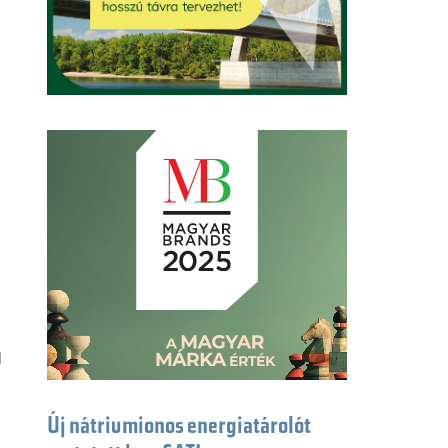
l
l
Új nátriumionos energiatárolót