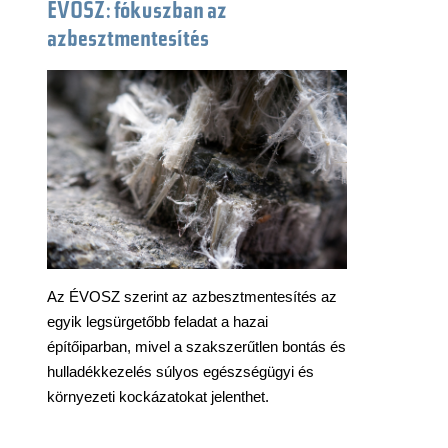
ÉVOSZ: fókuszban az
azbesztmentesítés
Az ÉVOSZ szerint az azbesztmentesítés az
egyik legsürgetőbb feladat a hazai
építőiparban, mivel a szakszerűtlen bontás és
hulladékkezelés súlyos egészségügyi és
környezeti kockázatokat jelenthet.