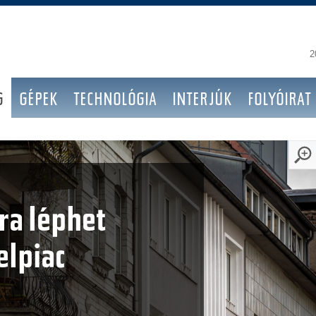
2
G
GÉPEK
TECHNOLÓGIA
INTERJÚK
FOLYÓIRAT
ra léphet
elpiac