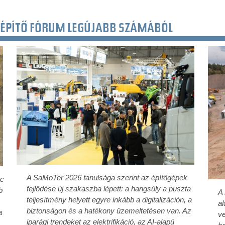
ÉPÍTŐ FÓRUM LEGÚJABB SZÁMÁBÓL
A SaMoTer 2026 tanulsága szerint az építőgépek
ac
fejlődése új szakaszba lépett: a hangsúly a puszta
b
A
teljesítmény helyett egyre inkább a digitalizáción, a
al
biztonságon és a hatékony üzemeltetésen van. Az
a
ve
iparági trendeket az elektrifikáció, az AI-alapú