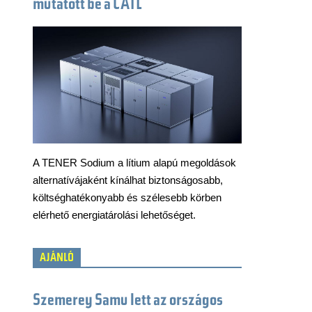
mutatott be a CATL
A TENER Sodium a lítium alapú megoldások
alternatívájaként kínálhat biztonságosabb,
költséghatékonyabb és szélesebb körben
elérhető energiatárolási lehetőséget.
AJÁNLÓ
Szemerey Samu lett az országos