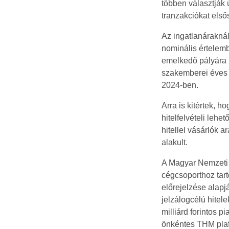
többen választják ú
tranzakciókat els
Az ingatlanáraknál
nominális értelemb
emelkedő pályára 
szakemberei éves 
2024-ben.
Arra is kitértek, 
hitelfelvételi leh
hitellel vásárlók a
alakult.
A Magyar Nemzeti 
cégcsoporthoz tar
előrejelzése alapjá
jelzálogcélú hite
milliárd forintos 
önkéntes THM plaf