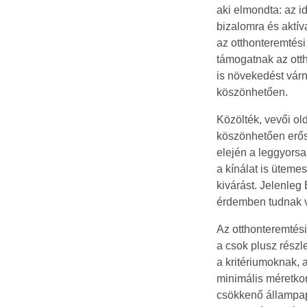
aki elmondta: az i
bizalomra és aktí
az otthonteremtési
támogatnak az otth
is növekedést várn
köszönhetően.
Közölték, vevői ol
köszönhetően erős 
elején a leggyorsa
a kínálat is ütem
kivárást. Jelenle
érdemben tudnak v
Az otthonteremtés
a csok plusz részl
a kritériumoknak, 
minimális méretkor
csökkenő állampap