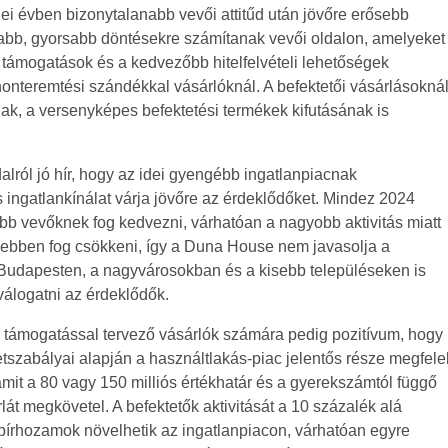
dei évben bizonytalanabb vevői attitűd után jövőre erősebb
vabb, gyorsabb döntésekre számítanak vevői oldalon, amelyeket
 támogatások és a kedvezőbb hitelfelvételi lehetőségek
onteremtési szándékkal vásárlóknál. A befektetői vásárlásokná
ak, a versenyképes befektetési termékek kifutásának is
dalról jó hír, hogy az idei gyengébb ingatlanpiacnak
ingatlankínálat várja jövőre az érdeklődőket. Mindez 2024
bb vevőknek fog kedvezni, várhatóan a nagyobb aktivitás miatt
esebben fog csökkeni, így a Duna House nem javasolja a
g Budapesten, a nagyvárosokban és a kisebb településeken is
álogatni az érdeklődők.
i támogatással tervező vásárlók számára pedig pozitívum, hogy
etszabályai alapján a használtlakás-piac jelentős része megfele
amit a 80 vagy 150 milliós értékhatár és a gyerekszámtól függő
lát megkövetel. A befektetők aktivitását a 10 százalék alá
írhozamok növelhetik az ingatlanpiacon, várhatóan egyre