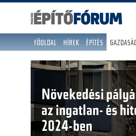
FŐOLDAL
HÍREK
ÉPÍTÉS
GAZDASÁ
Növekedési pályá
az ingatlan- és hit
2024-ben