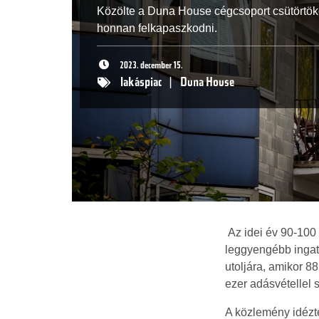
Közölte a Duna House cégcsoport csütörtök
honnan felkapaszkodni.
2023. december 15.
lakáspiac
|
Duna House
Az idei év 90-100 
leggyengébb ingatl
utoljára, amikor 8
ezer adásvétellel 
A közlemény idézt