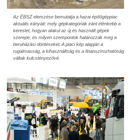
Az ÉBSZ elemzése bemutatja a hazai építőgéppiac
aktuális irányait: mely gépkategóriák iránt élénkebb a
kereslet, hogyan alakul az új és használt gépek
szerepe, és milyen szempontok határozzák meg a
beruházási döntéseket. A piaci kép alapján a
rugalmasság, a kihasználtság és a finanszírozhatóság
váltak kulcstényezővé.