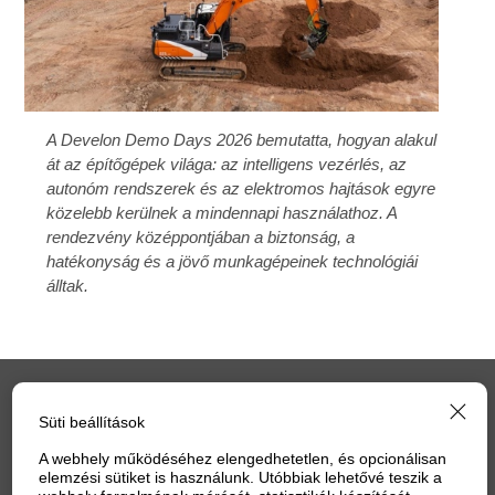
A Develon Demo Days 2026 bemutatta, hogyan alakul
át az építőgépek világa: az intelligens vezérlés, az
autonóm rendszerek és az elektromos hajtások egyre
közelebb kerülnek a mindennapi használathoz. A
rendezvény középpontjában a biztonság, a
hatékonyság és a jövő munkagépeinek technológiái
álltak.
IMPRESSZUM
ELŐFIZETÉS
MÉDIAAJÁNLAT
Süti beállítások
ADATVÉDELEM
HOZZÁSZÓLÁSI SZABÁLYZAT
SÜTI
A webhely működéséhez elengedhetetlen, és opcionálisan
elemzési sütiket is használunk. Utóbbiak lehetővé teszik a